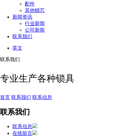
配件
其他锁芯
新闻资讯
行业新闻
公司新闻
联系我们
英文
联系我们
专业生产各种锁具
首页
联系我们
联系信息
联系我们
联系信息
在线留言