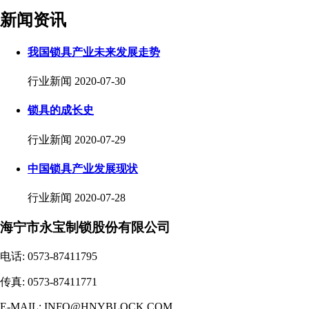
新闻资讯
我国锁具产业未来发展走势
行业新闻
2020-07-30
锁具的成长史
行业新闻
2020-07-29
中国锁具产业发展现状
行业新闻
2020-07-28
海宁市永宝制锁股份有限公司
电话: 0573-87411795
传真: 0573-87411771
E-MAIL: INFO@HNYBLOCK.COM