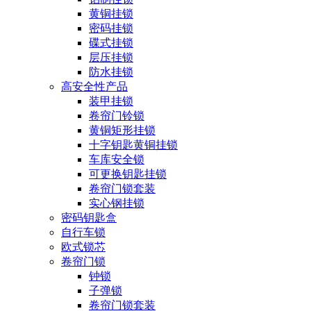
黄铜挂锁
密码挂锁
碟式挂锁
层压挂锁
防水挂锁
高安全性产品
装甲挂锁
卷帘门铃锁
黄铜矩形挂锁
十字钥匙黄铜挂锁
车库安全锁
可更换钥匙挂锁
卷帘门锁套装
实心钢挂锁
密码钥匙盒
自行车锁
欧式锁芯
卷帘门锁
钟锁
子弹锁
卷帘门锁套装