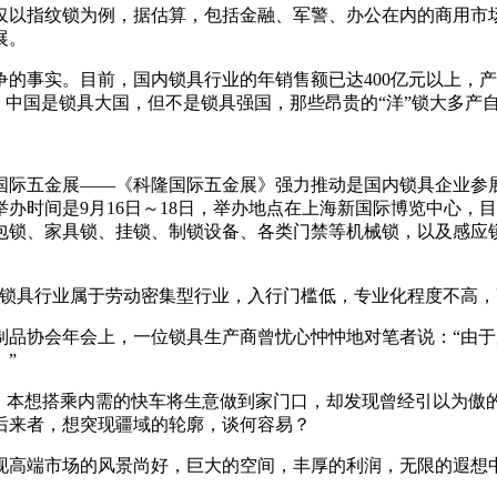
仅以指纹锁为例，据估算，包括金融、军警、办公在内的商用市场
展。
的事实。目前，国内锁具行业的年销售额已达400亿元以上，产能
，中国是锁具大国，但不是锁具强国，那些昂贵的“洋”锁大多产
国际五金展——《科隆国际五金展》强力推动是国内锁具企业参
办时间是9月16日～18日，举办地点在上海新国际博览中心，
包锁、家具锁、挂锁、制锁设备、各类门禁等机械锁，以及感应
于锁具行业属于劳动密集型行业，入行门槛低，专业化程度不高，
制品协会年会上，一位锁具生产商曾忧心忡忡地对笔者说：“由
。”
后，本想搭乘内需的快车将生意做到家门口，却发现曾经引以为傲
后来者，想突现疆域的轮廓，谈何容易？
现高端市场的风景尚好，巨大的空间，丰厚的利润，无限的遐想