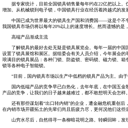
据专家统计，目前全国锁具销售量每年约在22亿把以上。
增加。从机械锁到电子锁，中国锁具行业在经历着跨越式的发
中国已成为世界最大的锁具生产国和消费国——这是个不争
我国锁具市场仍将以每年20%以上的速度增长。然而遗憾的是
高端产品渐成主流
了解锁具的最好去处无疑是锁具展览会。每年一届的中国
设置了锁具展馆和展区。据组委会有关人员介绍，今年展会的举
琅满目的锁具展品：各种门锁、防盗锁、密码锁、磁力锁、箱
锁等各种电子智能锁。
“目前，国内锁具市场以生产中低档的锁具产品为主。由
国内低端产品的竞争早已白热化，去年年底，在中国五金
产品的竞争，让我们的日子越来越难过，都不敢想明天会怎样
还有那些谋划着“出口转内销”的企业，遭金融危机重创
在内销市场开疆拓土的先辈们尚且筋疲力尽，更何况他们这些
山穷水尽后，自然得寻一条柳暗花明之路。转瞬回眸，发